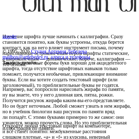
Изучение шрифта лучше начинать с каллиграфии. Сразу
шрифт
становится понятно, как буквы устроены, откуда берется
контраст, как на него влияет инструмент письма, почему
© 1995–2026
Студия Артемия Лебедева
нарисованные остроконечным пером шрифты статические,
mailbox@artlebedev.ru
,
адреса и телефоны
а широконечным — динамические. Короче, каллиграфия —
Заказать дизайн...
Такие нетипичные формы букв хороши для акцидентного
это основа.
шрифта, тогда отсутствие шрифтовых навыков только
поможет, получатся необычные, привлекающие внимание
буквы. Если вы хотите создать текстовый шрифт (или
заголовочный), то приблизительные буквы не годятся.
Например, вас попросили нарисовать жирафа по памяти,
ну вы знаете, что у него длинная шея, пятна, рожки.
Получится рисунок жирафа каким-вы-его-представляете.
Но он будет неточным. Любой сможет узнать в нем жирафа,
но в учебник биологии ваш рисунок по памяти вряд
ли попадёт. С этими буквами примерно то же самое: они
узнаются, можно прочесть слова. Но это приблизительная
Откройте любой текстовый шрифт на компьютере,
иллюстрация по памяти.
и всё станет понятно: межбуквенные расстояния
слишком плотные, «а» и «f» из курсива, неверный