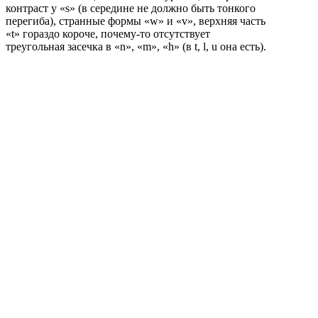
контраст у «s» (в середине не должно быть тонкого
перегиба), странные формы «w» и «v», верхняя часть
«t» гораздо короче, почему-то отсутствует
треугольная засечка в «n», «m», «h» (в t, l, u она есть).