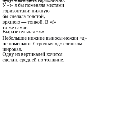
будут выглядеть гармонично.
У «t» я бы поменяла местами
горизонтали: нижную
бы сделала толстой,
врхнюю — тонкой. В «f»
то же самое.
Выразительная «ж»
Небольшие нижние выносы-ножки «д»
не помешают. Строчная «д» слишком
широкая.
Одну из вертикалей хочется
сделать средней по толщине.