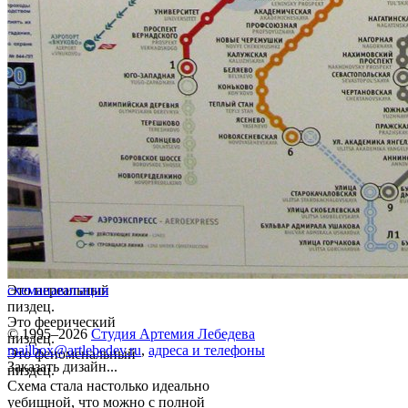
Это нереальный
схема
навигация
пиздец.
Это феерический
© 1995–2026
Студия Артемия Лебедева
пиздец.
mailbox@artlebedev.ru
,
адреса и телефоны
Это феноменальный
Заказать дизайн...
пиздец.
Схема стала настолько идеально
уебищной, что можно с полной