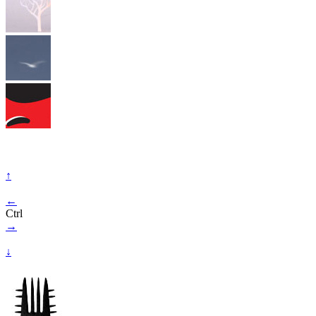
↑
←
Ctrl
→
↓