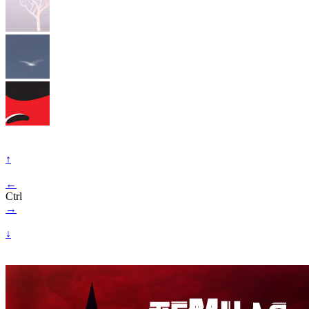
↑
←
Ctrl
→
↓