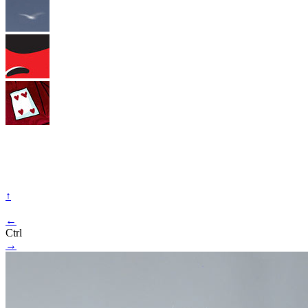
↑
←
Ctrl
→