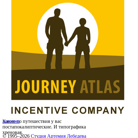
Какие-то путешествия у вас
логотип
постапокалиптические. И типографика
хреновая.
© 1995–2026
Студия Артемия Лебедева