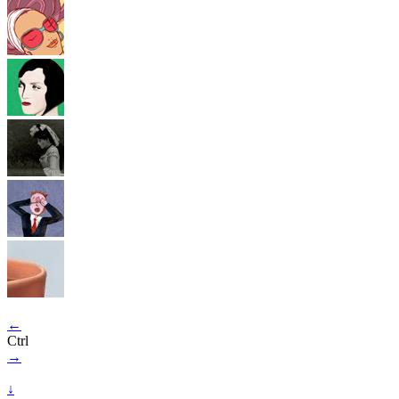
←
Ctrl
→
↓