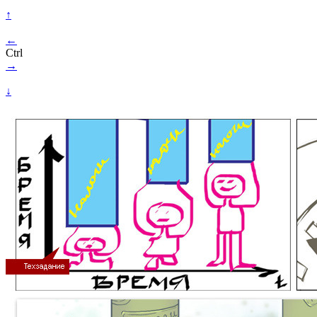
↑
←
Ctrl
→
↓