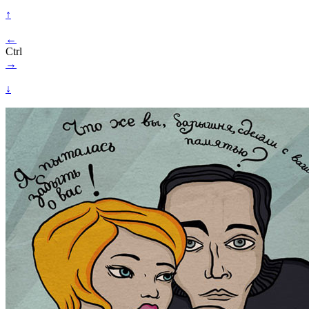
↑
←
Ctrl
→
↓