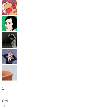
↑
←
Ctrl
→