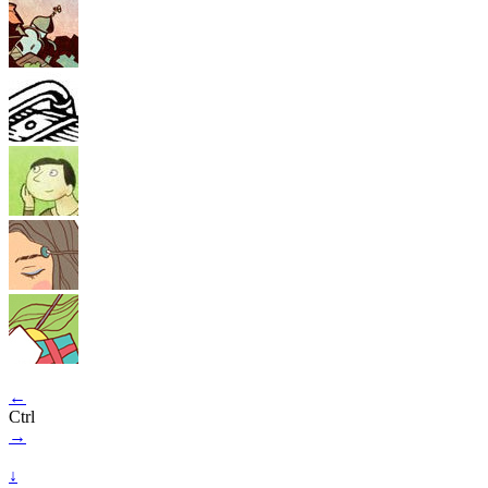
←
Ctrl
→
↓