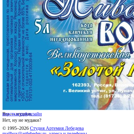
Вы — мудаки.
верстка
графдизайн
Нет, ну не мудаки?
© 1995–2026
Студия Артемия Лебедева
mailbox@artlebedev.ru
,
адреса и телефоны