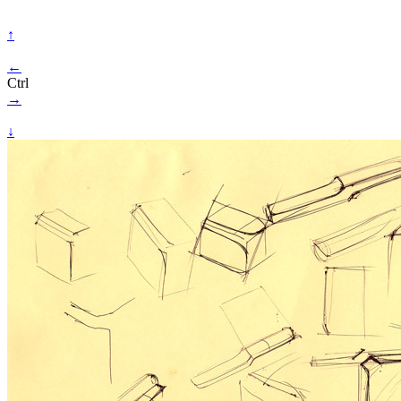
↑
←
Ctrl
→
↓