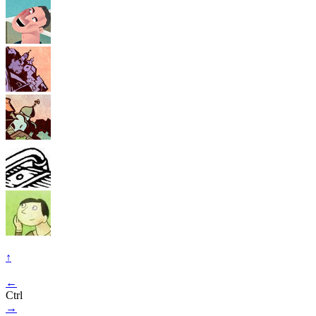
↑
←
Ctrl
→