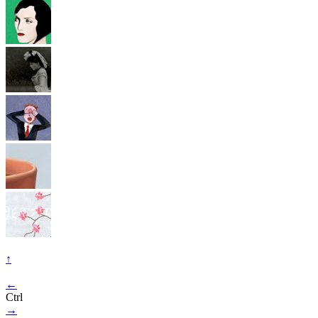
↑
←
Ctrl
→