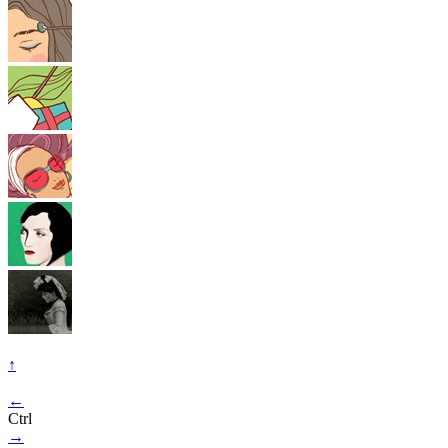
↑
←
Ctrl
→