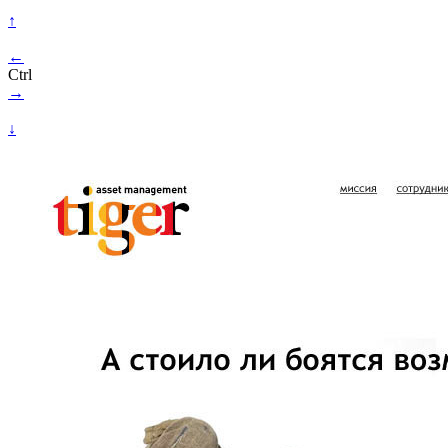
↑
←
Ctrl
→
↓