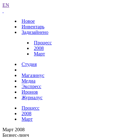
EN
Новое
Инвентарь
Задизайнено
Процесс
2008
Март
Студия
Магазинус
Медиа
Экспресс
Иронов
Журналус
Процесс
2008
Март
Март 2008
Бизнес-линч