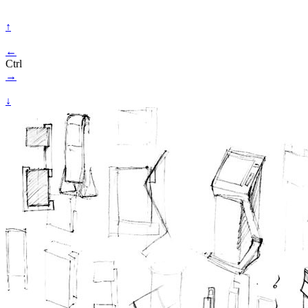
↑
←
Ctrl
→
↓