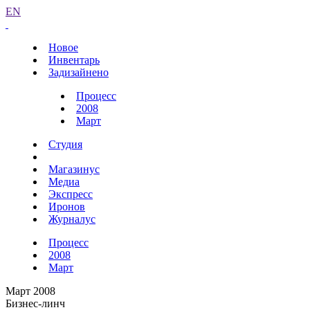
EN
Новое
Инвентарь
Задизайнено
Процесс
2008
Март
Студия
Магазинус
Медиа
Экспресс
Иронов
Журналус
Процесс
2008
Март
Март 2008
Бизнес-линч