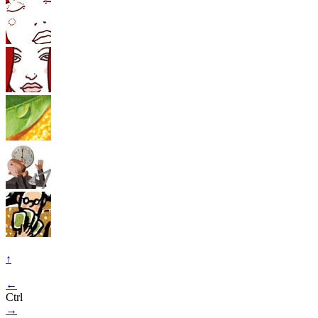
↑
←
Ctrl
→