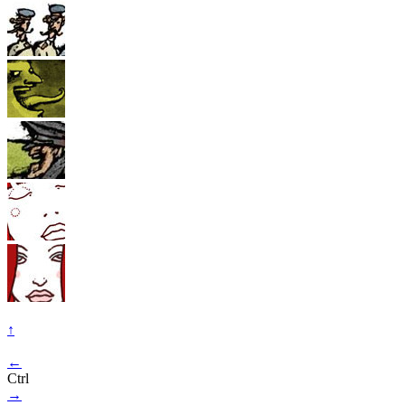
↑
←
Ctrl
→