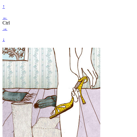
↑
←
Ctrl
→
↓