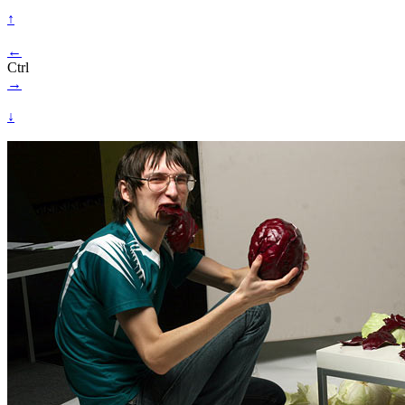
↑
←
Ctrl
→
↓