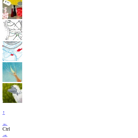
↑
←
Ctrl
→