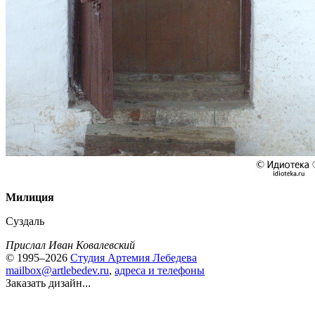
Милиция
Суздаль
Прислал Иван Ковалевский
© 1995–2026
Студия Артемия Лебедева
mailbox@artlebedev.ru
,
адреса и телефоны
Заказать дизайн...