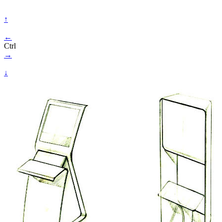
↑
←
Ctrl
→
↓