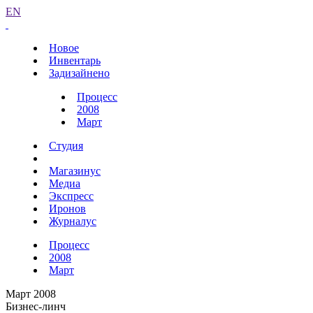
EN
Новое
Инвентарь
Задизайнено
Процесс
2008
Март
Студия
Магазинус
Медиа
Экспресс
Иронов
Журналус
Процесс
2008
Март
Март 2008
Бизнес-линч