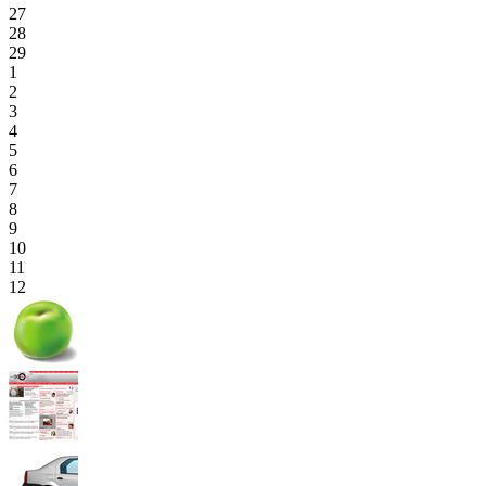
27
28
29
1
2
3
4
5
6
7
8
9
10
11
12