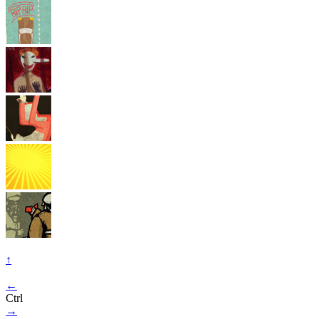
↑
←
Ctrl
→