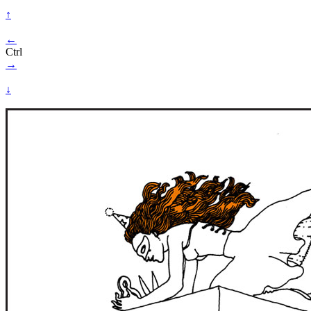
↑
←
Ctrl
→
↓