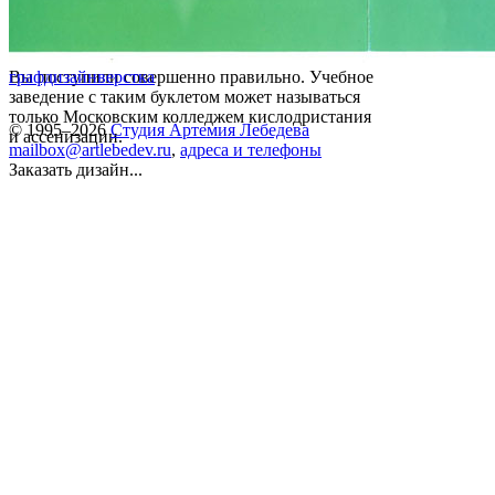
Вы поступили совершенно правильно. Учебное
графдизайн
верстка
заведение с таким буклетом может называться
только Московским колледжем кислодристания
© 1995–2026
Студия Артемия Лебедева
и ассенизации.
mailbox@artlebedev.ru
,
адреса и телефоны
Заказать дизайн...