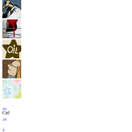
←
Ctrl
→
↓