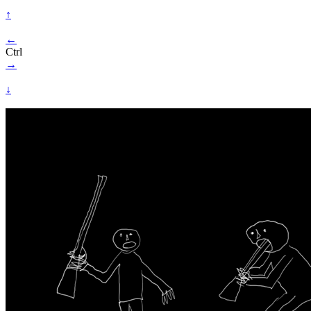
↑
←
Ctrl
→
↓