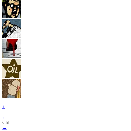
↑
←
Ctrl
→