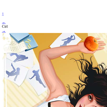
↑
←
Ctrl
→