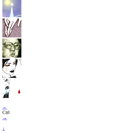
←
Ctrl
→
↓