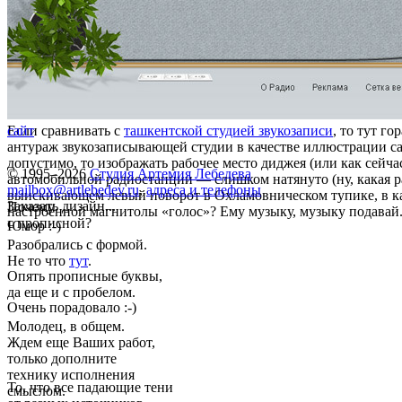
Если сравнивать с
сайт
ташкентской студией звукозаписи
, то тут г
антураж звукозаписывающей студии в качестве иллюстрации с
допустимо, то изображать рабочее место диджея (или как сейча
© 1995–2026
Студия Артемия Лебедева
автомобильной радиостанции — слишком натянуто (ну, какая ра
mailbox@artlebedev.ru
,
адреса и телефоны
выискивающем левый поворот в Охламовническом тупике, в к
Заказать дизайн...
Почему
настроенной магнитолы «голос»? Ему музыку, музыку подавай
с прописной?
Юмор :-)
Разобрались с формой.
Не то что
тут
.
Опять прописные буквы,
да еще и с пробелом.
Очень порадовало :-)
Молодец, в общем.
Ждем еще Ваших работ,
только дополните
технику исполнения
То, что все падающие тени
смыслом.