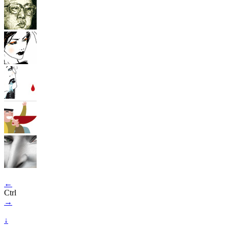
←
Ctrl
→
↓