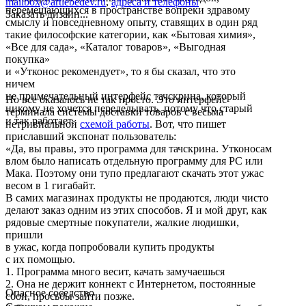
mailbox@artlebedev.ru
,
адреса и телефоны
перемещающихся в пространстве вопреки здравому
Заказать дизайн...
смыслу и повседневному опыту, ставящих в один ряд
такие философские категории, как «Бытовая химия»,
«Все для сада», «Каталог товаров», «Выгодная
покупка»
и «Утконос рекомендует», то я бы сказал, что это
ничем
не примечательный интерфейс тачскрина, который
Но все оказалось не так просто. Это интерфейс
никому не хочется переделывать, потому что старый
терминала системы доставки товаров с весьма
и так работает.
нетривиальной
схемой работы
. Вот, что пишет
приславший экспонат пользователь:
«Да, вы правы, это программа для тачскрина. Утконосам
влом было написать отдельную программу для РС или
Мака. Поэтому они тупо предлагают скачать этот ужас
весом в 1 гигабайт.
В самих магазинах продукты не продаются, люди чисто
делают заказ одним из этих способов. Я и мой друг, как
рядовые смертные покупатели, жалкие людишки,
пришли
в ужас, когда попробовали купить продукты
с их помощью.
1. Программа много весит, качать замучаешься
2. Она не держит коннект с Интернетом, постоянные
Опасное соседство
сбои, просьбы зайти позже.