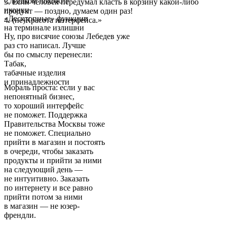
Слишком похожие
3. Если человек передумал класть в корзину какой-либо
иконки
продукт — поздно, думаем один раз!
«Десктопные» функции
4. (не)Красота интерфейса.»
на терминале излишни
Ну, про висячие союзы Лебедев уже
раз сто написал. Лучше
бы по смыслу перенесли:
Табак,
табачные изделия
и принадлежности
Мораль проста: если у вас
непонятный бизнес,
то хороший интерфейс
не поможет. Поддержка
Правительства Москвы тоже
не поможет. Специально
прийти в магазин и постоять
в очереди, чтобы заказать
продукты и прийти за ними
на следующий день —
не интуитивно. Заказать
по интернету и все равно
прийти потом за ними
в магазин — не юзер-
френдли.