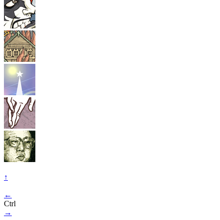
↑
←
Ctrl
→