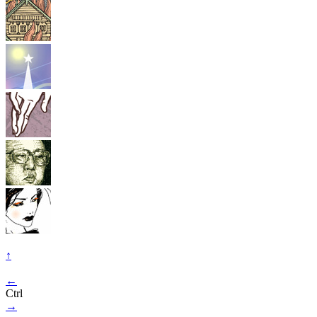
↑
←
Ctrl
→