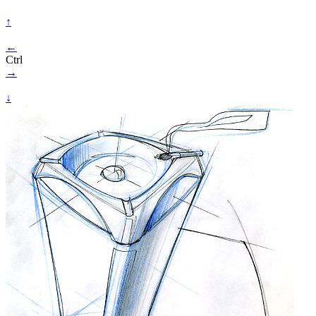
↑
←
Ctrl
→
↓