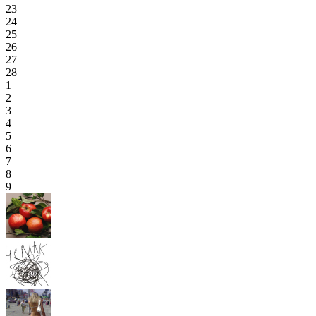
23
24
25
26
27
28
1
2
3
4
5
6
7
8
9