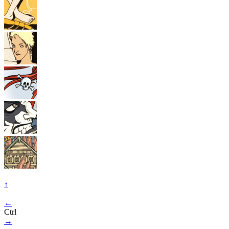
↑
←
Ctrl
→