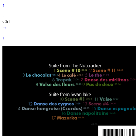
↑
←
Ctrl
→
↓