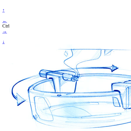
↑
←
Ctrl
→
↓