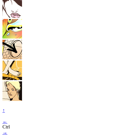
↑
←
Ctrl
→