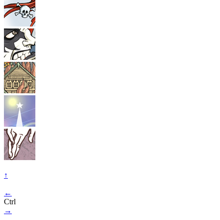
↑
←
Ctrl
→