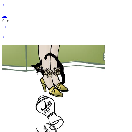
↑
←
Ctrl
→
↓