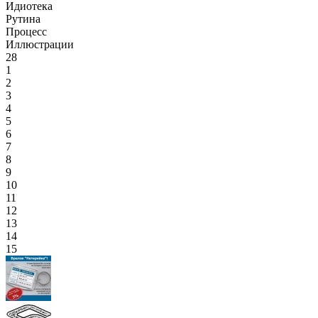
Идиотека
Рутина
Процесс
Иллюстрации
28
1
2
3
4
5
6
7
8
9
10
11
12
13
14
15