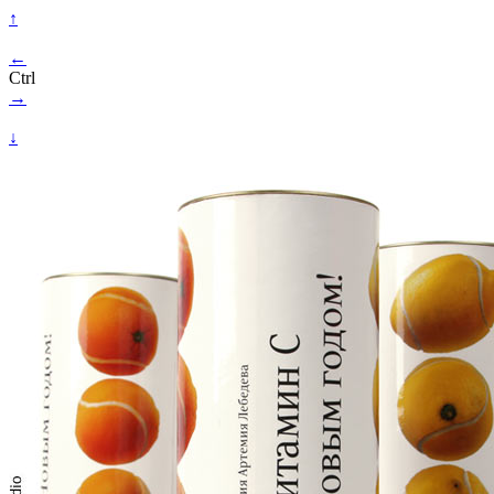
↑
←
Ctrl
→
↓