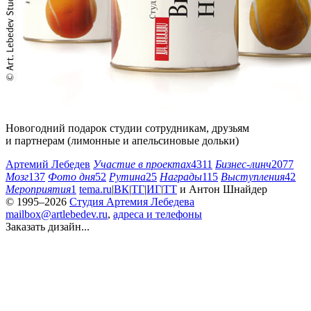
Новогодний подарок студии сотрудникам, друзьям
и партнерам (лимонные и апельсиновые дольки)
Артемий Лебедев
Участие в проектах
4311
Бизнес-линч
2077
Мозг
137
Фото дня
52
Рутина
25
Награды
115
Выступления
42
Мероприятия
1
tema.ru
|
ВК
|
ТГ
|
ИГ
|
ТТ
и
Антон Шнайдер
© 1995–2026
Студия Артемия Лебедева
mailbox@artlebedev.ru
,
адреса и телефоны
Заказать дизайн...