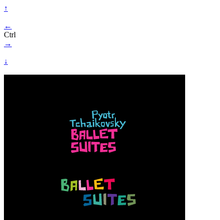
↑
←
Ctrl
→
↓