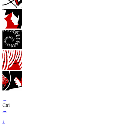
←
Ctrl
→
↓