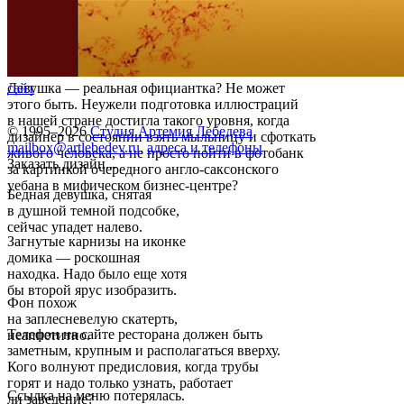
Девушка — реальная официантка? Не может
сайт
этого быть. Неужели подготовка иллюстраций
в нашей стране достигла такого уровня, когда
© 1995–2026
Студия Артемия Лебедева
дизайнер в состоянии взять мыльницу и сфоткать
mailbox@artlebedev.ru
,
адреса и телефоны
живого человека, а не просто пойти в фотобанк
Заказать дизайн...
за картинкой очередного англо-саксонского
уебана в мифическом бизнес-центре?
Бедная девушка, снятая
в душной темной подсобке,
сейчас упадет налево.
Загнутые карнизы на иконке
домика — роскошная
находка. Надо было еще хотя
бы второй ярус изобразить.
Фон похож
на заплесневелую скатерть,
Телефон на сайте ресторана должен быть
неаппетитно.
заметным, крупным и располагаться вверху.
Кого волнуют предисловия, когда трубы
горят и надо только узнать, работает
Ссылка на меню потерялась.
ли заведение?