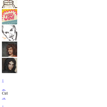
↑
←
Ctrl
→
↓