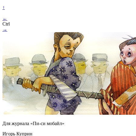
↑
←
Ctrl
→
Для журнала «Пи-си мобайл»
Игорь Куприн