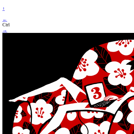
↑
←
Ctrl
→