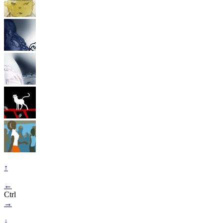
↑
←
Ctrl
→
↓